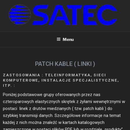
SATEC – KABLE I PRZEWODY
Nowoczesne kable, przewody i światłowody. Szeroki wybór
produktów dostępnych bezpośrednio z magazynu. Zastosowania w
Menu
CCTV, CATV, Radiokomunikacji, Teleinformatyce, WLAN, CB, SMATV
itp.
PATCH KABLE ( LINKI )
ZASTOSOWANIA : TELEINFORMATYKA, SIECI
KOMPUTEROWE, INSTALACJE SPECJALISTYCZNE,
ITP. :
Poniżej podstawowe grupy oferowanych przez nas
czteroparowych elastycznych skrętek z żyłami wewnętrznymi w
postaci linek z drutów miedzianych ( tzw. patch kabli ) do
szybkiej transmisji danych. Szczegółowe informacje na temat
każdej z nich można znaleźć w kartach katalogowych
zamieszczone w postaci plików PDF lub w rozdziale „produkty”.