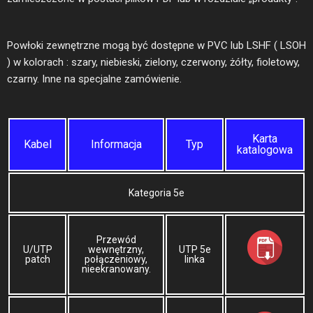
Powłoki zewnętrzne mogą być dostępne w PVC lub LSHF ( LSOH
) w kolorach : szary, niebieski, zielony, czerwony, żółty, fioletowy,
czarny. Inne na specjalne zamówienie.
Karta
Kabel
Informacja
Typ
katalogowa
Kategoria 5e
Przewód
U/UTP
wewnętrzny,
UTP 5e
patch
połączeniowy,
linka
nieekranowany.