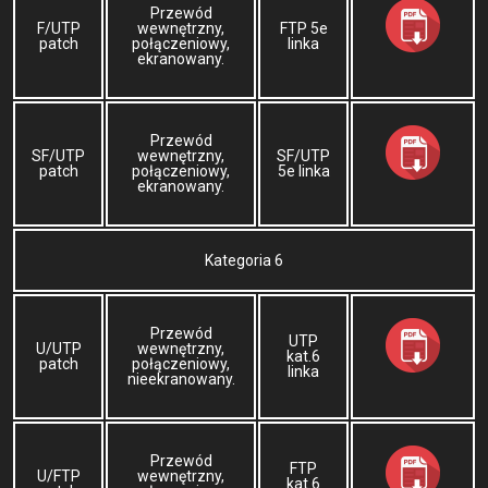
Przewód
F/UTP
wewnętrzny,
FTP 5e
patch
połączeniowy,
linka
ekranowany.
Przewód
SF/UTP
wewnętrzny,
SF/UTP
patch
połączeniowy,
5e linka
ekranowany.
Kategoria 6
Przewód
UTP
U/UTP
wewnętrzny,
kat.6
patch
połączeniowy,
linka
nieekranowany.
Przewód
FTP
U/FTP
wewnętrzny,
kat.6