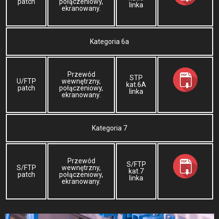
patch
połączeniowy,
linka
ekranowany.
Kategoria 6a
Przewód
STP
U/FTP
wewnętrzny,
kat.6A
patch
połączeniowy,
linka
ekranowany.
Kategoria 7
Przewód
S/FTP
S/FTP
wewnętrzny,
kat.7
patch
połączeniowy,
linka
ekranowany.