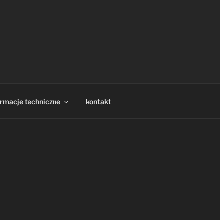
rednio z magazynu. Zastosowania w
ormacje techniczne
kontakt