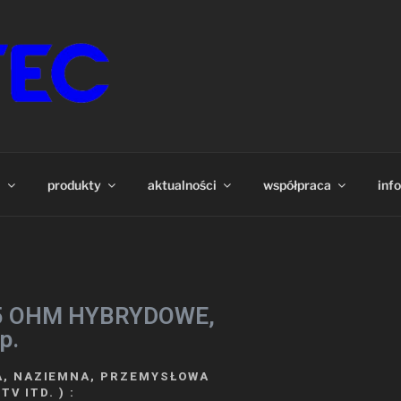
ABLE I PRZEWODY
 światłowody. Szeroki wybór produktów dostępnych bezpoś
, Teleinformatyce, WLAN, CB, SMATV itp.
a
produkty
aktualności
współpraca
inf
5 OHM HYBRYDOWE,
p.
A, NAZIEMNA, PRZEMYSŁOWA
V ITD. ) :