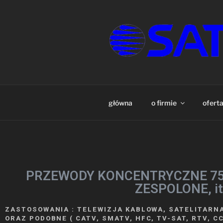
SATEC – K
Nowoczesne kable, przewody i
CCTV, CATV, Radiokomunikacji
główna
o firmie
ofert
PRZEWODY KONCENTRYCZNE 7
ZESPOLONE, it
ZASTOSOWANIA : TELEWIZJA KABLOWA, SATELITARN
ORAZ PODOBNE ( CATV, SMATV, HFC, TV-SAT, RTV, CCT