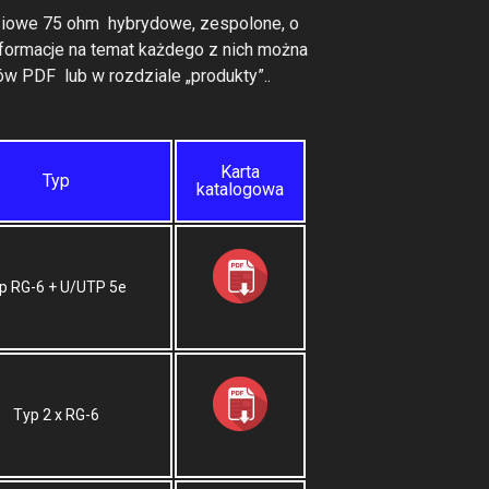
iowe 75 ohm hybrydowe, zespolone, o
formacje na temat każdego z nich można
w PDF lub w rozdziale „produkty”..
Karta
Typ
katalogowa
yp RG-6 + U/UTP 5e
Typ 2 x RG-6