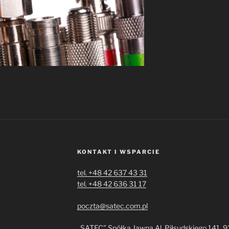
KONTAKT I WSPARCIE
tel. +48 42 637 43 31
tel. +48 42 636 31 17
poczta@satec.com.pl
„SATEC” Spółka Jawna Al. Piłsudskiego 141, 