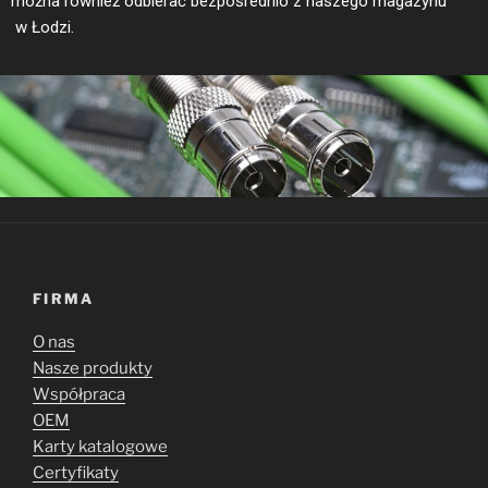
można również odbierać bezpośrednio z naszego magazynu
w Łodzi.
FIRMA
O nas
Nasze produkty
Współpraca
OEM
Karty katalogowe
Certyfikaty