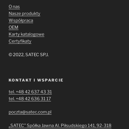
O nas
Nasze produkty
Współpraca
OEM
Karty katalogowe
Certyfikaty
© 2022, SATEC SP.J.
KONTAKT I WSPARCIE
tel. +48 42 637 43 31
tel. +48 42 636 31 17
poczta@satec.com.pl
„SATEC” Spółka Jawna Al. Piłsudskiego 141, 92-318