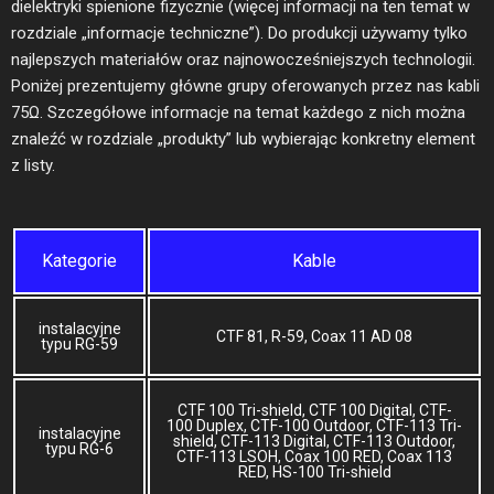
dielektryki spienione fizycznie (więcej informacji na ten temat w
rozdziale „informacje techniczne”). Do produkcji używamy tylko
najlepszych materiałów oraz najnowocześniejszych technologii.
Poniżej prezentujemy główne grupy oferowanych przez nas kabli
75Ω. Szczegółowe informacje na temat każdego z nich można
znaleźć w rozdziale „produkty” lub wybierając konkretny element
z listy.
Kategorie
Kable
instalacyjne
CTF 81, R-59, Coax 11 AD 08
typu RG-59
CTF 100 Tri-shield, CTF 100 Digital, CTF-
100 Duplex, CTF-100 Outdoor, CTF-113 Tri-
instalacyjne
shield, CTF-113 Digital, CTF-113 Outdoor,
typu RG-6
CTF-113 LSOH, Coax 100 RED, Coax 113
RED, HS-100 Tri-shield