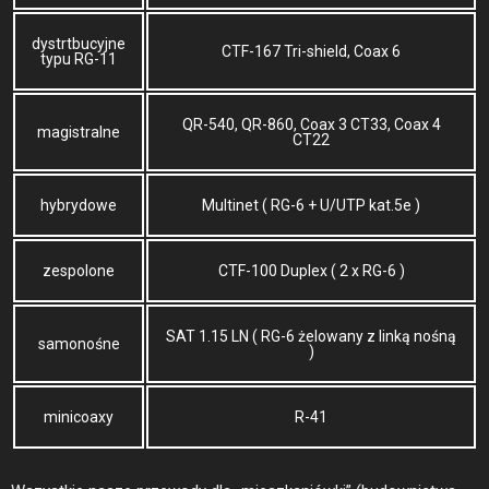
dystrtbucyjne
CTF-167 Tri-shield, Coax 6
typu RG-11
QR-540, QR-860, Coax 3 CT33, Coax 4
magistralne
CT22
hybrydowe
Multinet ( RG-6 + U/UTP kat.5e )
zespolone
CTF-100 Duplex ( 2 x RG-6 )
SAT 1.15 LN ( RG-6 żelowany z linką nośną
samonośne
)
minicoaxy
R-41