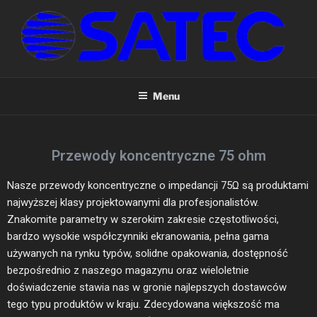
SATEC – KABLE I PRZEWODY
Nowoczesne kable, przewody i światłowody. Szeroki wybór
produktów dostępnych bezpośrednio z magazynu. Zastosowania w
Menu
CCTV, CATV, Radiokomunikacji, Teleinformatyce, WLAN, CB, SMATV
itp.
Przewody koncentryczne 75 ohm
Nasze przewody koncentryczne o impedancji 75Ω są produktami
najwyższej klasy projektowanymi dla profesjonalistów.
Znakomite parametry w szerokim zakresie częstotliwości,
bardzo wysokie współczynniki ekranowania, pełna gama
używanych na rynku typów, solidne opakowania, dostępność
bezpośrednio z naszego magazynu oraz wieloletnie
doświadczenie stawia nas w gronie najlepszych dostawców
tego typu produktów w kraju. Zdecydowana większość ma