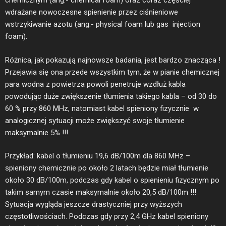
chemicznym (ang.- chemical foam) oraz coraz częściej
wdrażane nowoczesne spienienie przez ciśnieniowe
wstrzykiwanie azotu (ang.- physical foam lub gas injection
foam).
Różnica, jak pokazują najnowsze badania, jest bardzo znacząca !
Przejawia się ona przede wszystkim tym, że w pianie chemicznej
para wodna z powietrza powoli penetruje wzdłuż kabla
powodując duże zwiększenie tłumienia takiego kabla – od 30 do
60 % przy 860 MHz, natomiast kabel spieniony fizycznie w
analogicznej sytuacji może zwiększyć swoje tłumienie
maksymalnie 5% !!!
Przykład: kabel o tłumieniu 19,6 dB/100m dla 860 MHz –
spieniony chemicznie po około 2 latach będzie miał tłumienie
około 30 dB/100m, podczas gdy kabel o spienieniu fizycznym po
takim samym czasie maksymalnie około 20,5 dB/100m !!!
Sytuacja wygląda jeszcze drastyczniej przy wyższych
częstotliwościach. Podczas gdy przy 2,4 GHz kabel spieniony