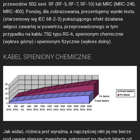
przewodów 50Ω serii RF (RF-5, RF-7, RF-10) lub MRC (MRC-240,
MRC-400). Poniżej, dla zobrazowania, prezentujemy wyniki testu
(starzeniowy wg IEC 68-2-3) pokazującego efekt działania
wilgoci zawartej w powietrzu, przeprowadzonego w tym
przypadku na kablu 75Ω typu RG-6, spienionym chemicznie
(wykres górny) i spienionym fizycznie (wykres dolny).
KABEL SPIENIONY CHEMICZNIE
Jak widać, różnica jest wyraźna, a najczęściej nikt jej nie bierze
pod uwagę planując inwestycję, natomiast po dwóch latach od