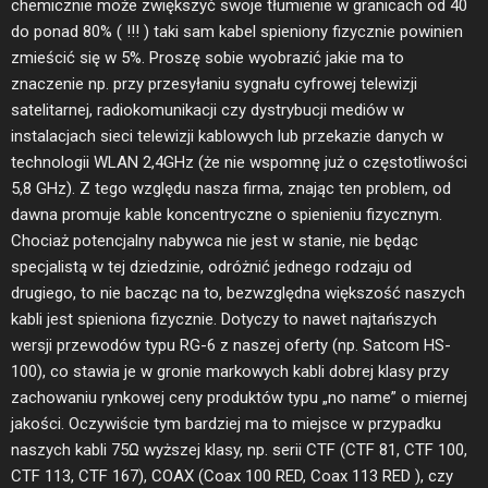
chemicznie może zwiększyć swoje tłumienie w granicach od 40
do ponad 80% ( !!! ) taki sam kabel spieniony fizycznie powinien
zmieścić się w 5%. Proszę sobie wyobrazić jakie ma to
znaczenie np. przy przesyłaniu sygnału cyfrowej telewizji
satelitarnej, radiokomunikacji czy dystrybucji mediów w
instalacjach sieci telewizji kablowych lub przekazie danych w
technologii WLAN 2,4GHz (że nie wspomnę już o częstotliwości
5,8 GHz). Z tego względu nasza firma, znając ten problem, od
dawna promuje kable koncentryczne o spienieniu fizycznym.
Chociaż potencjalny nabywca nie jest w stanie, nie będąc
specjalistą w tej dziedzinie, odróżnić jednego rodzaju od
drugiego, to nie bacząc na to, bezwzględna większość naszych
kabli jest spieniona fizycznie. Dotyczy to nawet najtańszych
wersji przewodów typu RG-6 z naszej oferty (np. Satcom HS-
100), co stawia je w gronie markowych kabli dobrej klasy przy
zachowaniu rynkowej ceny produktów typu „no name” o miernej
jakości. Oczywiście tym bardziej ma to miejsce w przypadku
naszych kabli 75Ω wyższej klasy, np. serii CTF (CTF 81, CTF 100,
CTF 113, CTF 167), COAX (Coax 100 RED, Coax 113 RED ), czy