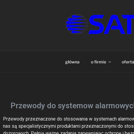
SATEC – K
Nowoczesne kable, przewody i
CCTV, CATV, Radiokomunikacji
główna
o firmie
ofert
Przewody do systemow alarmowyc
Przewody przeznaczone do stosowania w systemach alarmo
nas są specjalistycznymi produktami przeznaczonymi do stoso
dozorowych. Pełnią ważne zadania zapewniając ochronę i be