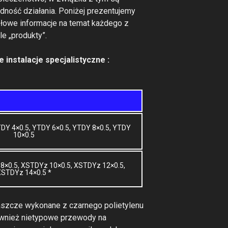
ność działania. Poniżej prezentujemy
ółowe informacje na temat każdego z
le „produkty”.
instalacje specjalistyczne :
TDY 4×0.5, YTDY 6×0.5, YTDY 8×0.5, YTDY
10×0.5
8×0.5, XSTDYz 10×0.5, XSTDYz 12×0.5,
XSTDYz 14×0.5 *
aszcze wykonane z czarnego polietylenu
ównież nietypowe przewody na