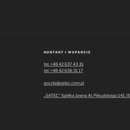
KONTAKT I WSPARCIE
tel. +48 42 637 43 31
tel. +48 42 636 31 17
poczta@satec.com.pl
„SATEC” Spółka Jawna Al. Piłsudskiego 141, 