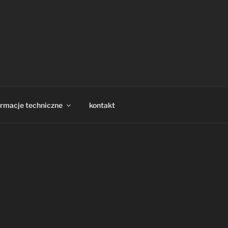
rednio z magazynu. Zastosowania w
ormacje techniczne
kontakt