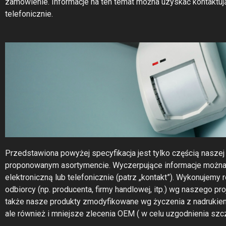
zamówienie. Informacje na ten temat można uzyskać kontaktuj
telefonicznie.
Przedstawiona powyżej specyfikacja jest tylko częścią naszej o
proponowanym asortymencie. Wyczerpujące informacje można 
elektroniczną lub telefonicznie (patrz „kontakt”). Wykonujemy
odbiorcy (np. producenta, firmy handlowej, itp.) wg naszego pro
także nasze produkty zmodyfikowane wg życzenia z nadrukiem i
ale również i mniejsze zlecenia OEM ( w celu uzgodnienia szc