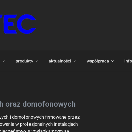
ABLE I PRZEWODY
 światłowody. Szeroki wybór produktów dostępnych bezpoś
, Teleinformatyce, WLAN, CB, SMATV itp.
a
produkty
aktualności
współpraca
inf
h oraz domofonowych
wych i domofonowych firmowane przez
wania w profesjonalnych instalacjach
zpieczeństwo, w związku z tym są